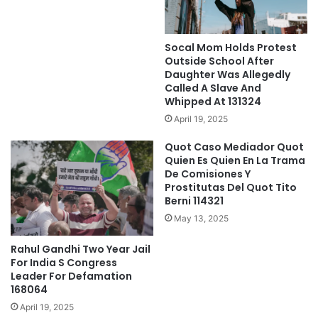
Socal Mom Holds Protest
Outside School After
Daughter Was Allegedly
Called A Slave And
Whipped At 131324
April 19, 2025
Quot Caso Mediador Quot
Quien Es Quien En La Trama
De Comisiones Y
Prostitutas Del Quot Tito
Berni 114321
May 13, 2025
Rahul Gandhi Two Year Jail
For India S Congress
Leader For Defamation
168064
April 19, 2025