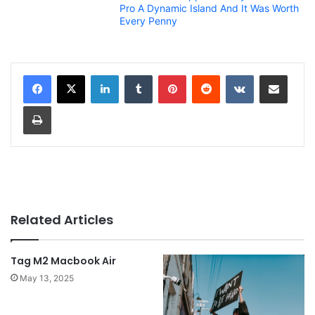
Pro A Dynamic Island And It Was Worth
Every Penny
LinkedIn
Tumblr
Pinterest
Reddit
VKontakte
Share via Email
Print
Related Articles
Tag M2 Macbook Air
May 13, 2025