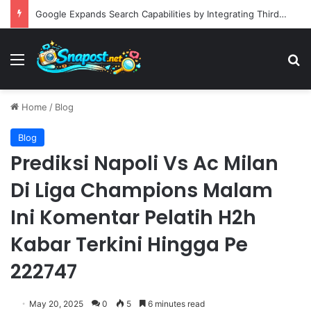
Google Expands Search Capabilities by Integrating Third-Party Applications into AI Mode to Streamline User Workflows
Menu
S
Home
/
Blog
Blog
Prediksi Napoli Vs Ac Milan
Di Liga Champions Malam
Ini Komentar Pelatih H2h
Kabar Terkini Hingga Pe
222747
May 20, 2025
0
5
6 minutes read