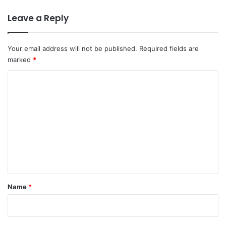
Leave a Reply
Your email address will not be published.
Required fields are
marked
*
C
o
m
m
e
n
t
*
Name
*